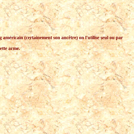
 américain (certainement son ancêtre) on l'utilise seul ou par
cette arme.